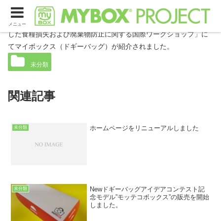
国連大学で開催された「東南アジアおよび東アジア地域を対象と
メニュー
した食糧損失および廃棄物防止に関する国際ワークショップ」に
てマイボックス（ドギーバッグ）が紹介されました。
未分類
関連記事
ホームページをリニューアルしました
未分類
Newドギーバッグアイデアコンテスト記
未分類
念モデル”モッテコボックス”の販売を開始
しました。