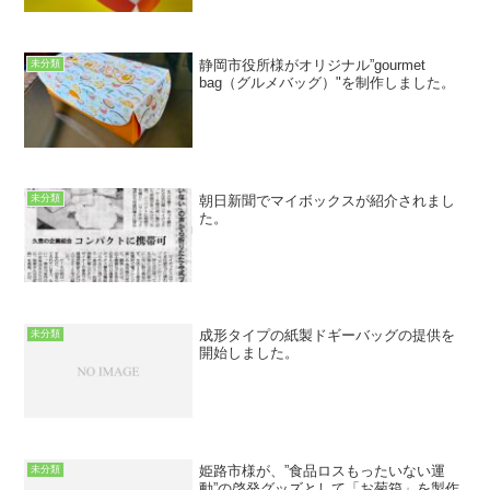
静岡市役所様がオリジナル”gourmet
未分類
bag（グルメバッグ）"を制作しました。
朝日新聞でマイボックスが紹介されまし
未分類
た。
成形タイプの紙製ドギーバッグの提供を
未分類
開始しました。
姫路市様が、”食品ロスもったいない運
未分類
動”の啓発グッズとして「お菊箱」を製作