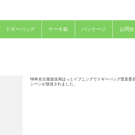
ドギーバッグ
ケーキ箱
パッケージ
お問合
NHK名古屋放送局ほっとイブニングでドギーバッグ普及委
シーンが放送されました。