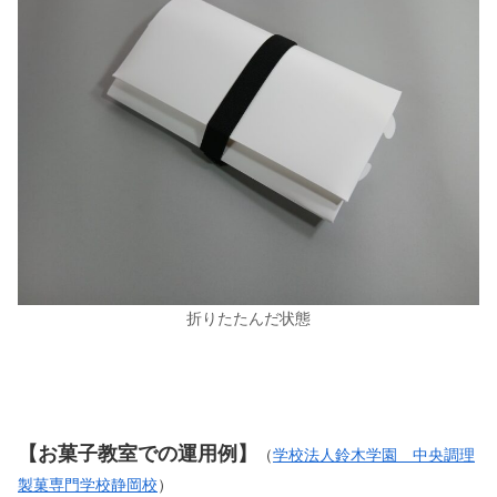
折りたたんだ状態
【お菓子教室での運用例】
（
学校法人鈴木学園 中央調理
製菓専門学校静岡校
）