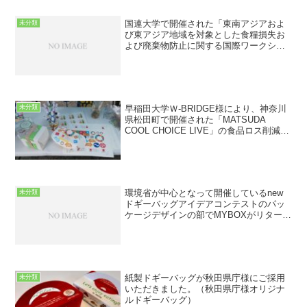
国連大学で開催された「東南アジアおよ
未分類
び東アジア地域を対象とした食糧損失お
よび廃棄物防止に関する国際ワークショ
ップ」にてマイボックス（ドギーバッ
グ）が紹介されました。
早稲田大学Ｗ-BRIDGE様により、神奈川
未分類
県松田町で開催された「MATSUDA
COOL CHOICE LIVE」の食品ロス削減の
普及啓発ワークショップにて子供たちに
シール、マジックでオリジナルマイボッ
クスを作ってもらう企画が実施されまし
た...
環境省が中心となって開催しているnew
未分類
ドギーバッグアイデアコンテストのパッ
ケージデザインの部でMYBOXがリターナ
ブルドギーバッグとして採用されまし
た。
紙製ドギーバッグが秋田県庁様にご採用
未分類
いただきました。（秋田県庁様オリジナ
ルドギーバッグ）