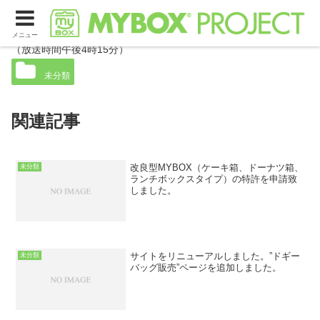
TOKYO FMよんぱち 48hoursでマイボックスが紹介されました。
メニュー
（放送時間午後4時15分）
未分類
関連記事
改良型MYBOX（ケーキ箱、ドーナツ箱、
未分類
ランチボックスタイプ）の特許を申請致
しました。
サイトをリニューアルしました。”ドギー
未分類
バッグ販売”ページを追加しました。