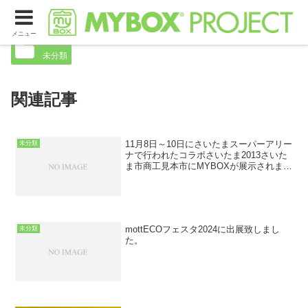
オリジナルマイボックスの受注を開始しました。
メニュー
未分類
関連記事
11月8日～10日にさいたまスーパーアリー
未分類
ナで行われたコラボさいたま2013さいた
ま市商工見本市にMYBOXが展示されまし
た。
mottECOフェスタ2024に出展致しまし
未分類
た。