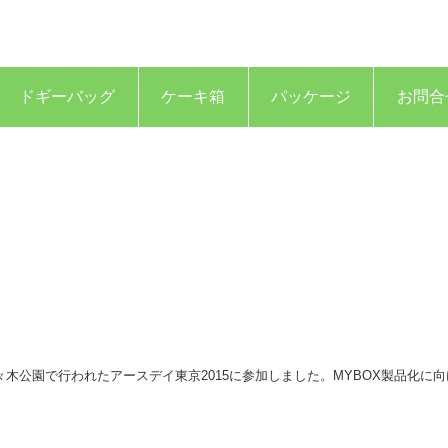
ドギーバッグ
ケーキ箱
パッケージ
お問合
代々木公園で行われたアースデイ東京2015に参加しました。MYBOX製品化