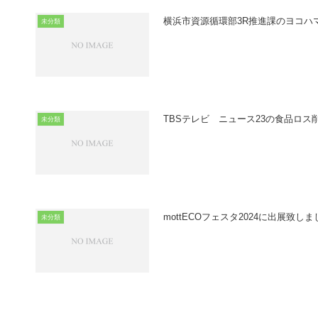
横浜市資源循環部3R推進課のヨコハ
未分類
TBSテレビ ニュース23の食品ロス
未分類
mottECOフェスタ2024に出展致し
未分類